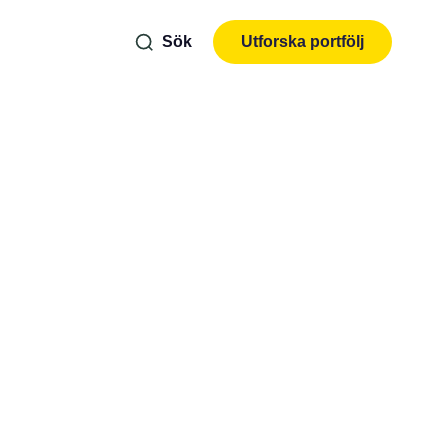
Sök
Utforska portfölj