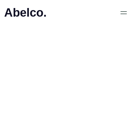
Abelco.
Investor Relations
Företagsinformation
Abelco Investment Group AB (556775 – 2745)
Abelcos aktier är noterade på NGM SME sedan 24 maj 2017.