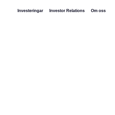
Investeringar
Investor Relations
Om oss
Vill du forma ett samarbet
Ditt namn
Bolagsnamn