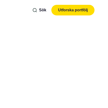
Sök
Utforska portfölj