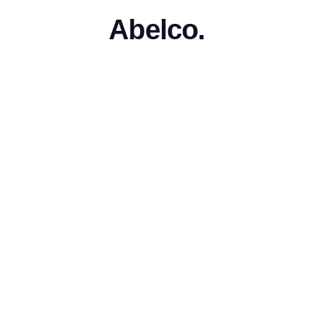
Abelco.
e med Abelco? Kontakta oss!
Email
Telefonnummer