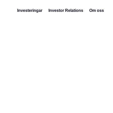
Investeringar
Investor Relations
Om oss
portf
omsä
samt 