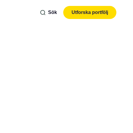
Sök
Utforska portfölj
p
nterar
månad
ag för