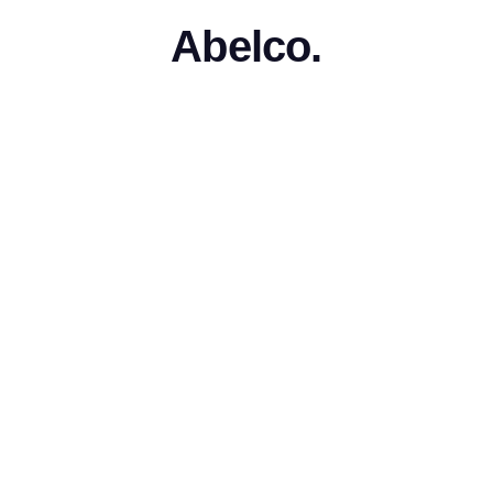
Abelco.
•
Press Release
Abelco Investment Grou
öljbolag Fatberry prese
ttningen för oktober 
förvärvar försäkringsbol